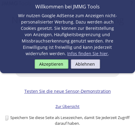
Willkommen bei JMMG Tools
Wir nutzen Google AdSense zum Anzeigen nicht-
Neigung & Beschleunigung
personalisierter Werbung. Dazu werden auch
Cookies gesetzt. Sie können zur Bereitstellung
von Anzeigen, Häufigkeitsbegrenzung und
Legen Sie Ihr Gerät auf eine Oberfläche:
Missbrauchserkennung genutzt werden. Ihre
Einwilligung ist freiwillig und kann jederzeit
widerrufen werden.
Infos finden Sie hier
.
Starten
Akzeptieren
Ablehnen
Testen Sie die neue Sensor-Demonstration
Zur Übersicht
Speichern Sie diese Seite als Lesezeichen, damit Sie jederzeit Zugriff
darauf haben.